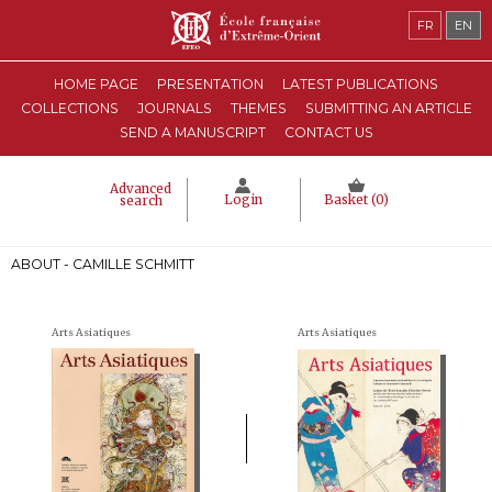
FR
EN
HOME PAGE
PRESENTATION
LATEST PUBLICATIONS
COLLECTIONS
JOURNALS
THEMES
SUBMITTING AN ARTICLE
SEND A MANUSCRIPT
CONTACT US
Advanced
Login
Basket (
0
)
search
ABOUT - CAMILLE SCHMITT
Arts Asiatiques
Arts Asiatiques