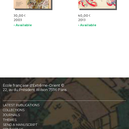
30,00
40,00
€
€
2003
2013
• Available
• Available
École française d'Extrême-Orient ©
22, av du Président Wilson 75116 Paris
LATEST PUBLICATIONS
COLLECTIONS
JOURNALS
THEMES
SEND A MANUSCRIPT