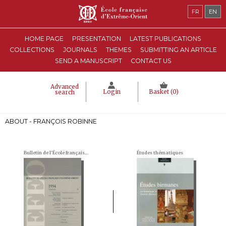
FR
EN
HOME PAGE
PRESENTATION
LATEST PUBLICATIONS
COLLECTIONS
JOURNALS
THEMES
SUBMITTING AN ARTICLE
SEND A MANUSCRIPT
CONTACT US
Advanced
Login
Basket (
0
)
search
ABOUT - FRANÇOIS ROBINNE
Bulletin de l'École française d'Extrême-Orient (BEFEO)
Études thématiques