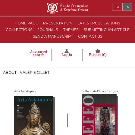
FR
EN
HOME PAGE
PRESENTATION
LATEST PUBLICATIONS
COLLECTIONS
JOURNALS
THEMES
SUBMITTING AN ARTICLE
SEND A MANUSCRIPT
CONTACT US
Advanced
Login
Basket (
0
)
search
ABOUT - VALÉRIE GILLET
Arts Asiatiques
Bulletin de l'École française d'Extrême-Orient (BEFEO)