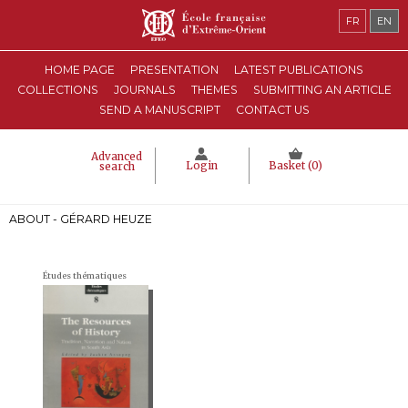
FR
EN
HOME PAGE
PRESENTATION
LATEST PUBLICATIONS
COLLECTIONS
JOURNALS
THEMES
SUBMITTING AN ARTICLE
SEND A MANUSCRIPT
CONTACT US
Advanced
Login
Basket (
0
)
search
ABOUT - GÉRARD HEUZE
Études thématiques