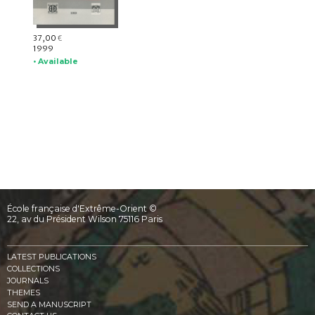
37,00
€
1999
• Available
École française d'Extrême-Orient ©
22, av du Président Wilson 75116 Paris
LATEST PUBLICATIONS
COLLECTIONS
JOURNALS
THEMES
SEND A MANUSCRIPT