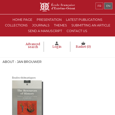
FR
EN
HOME PAGE
PRESENTATION
LATEST PUBLICATIONS
COLLECTIONS
JOURNALS
THEMES
SUBMITTING AN ARTICLE
SEND A MANUSCRIPT
CONTACT US
Advanced
Login
Basket (
0
)
search
ABOUT - JAN BROUWER
Études thématiques