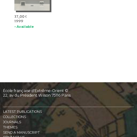
37,00
€
1999
• Available
École française d'Extrême-Orient ©
22, av du Président Wilson 75116 Paris
LATEST PUBLICATIONS
COLLECTIONS
JOURNALS
THEMES
SEND A MANUSCRIPT