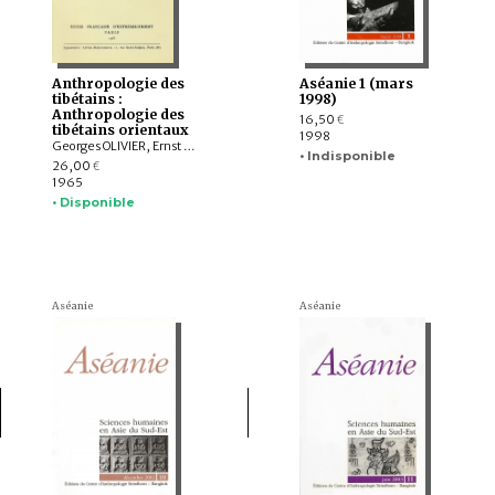
Anthropologie des
Aséanie 1 (mars
tibétains :
1998)
Anthropologie des
16,50
€
tibétains orientaux
1998
Georges OLIVIER, Ernst C. Büchi, André Guibaut
• Indisponible
26,00
€
1965
• Disponible
Aséanie
Aséanie