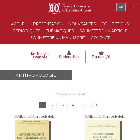
FR
EN
ACCUEIL
PRÉSENTATION
NOUVEAUTÉS
COLLECTIONS
PÉRIODIQUES
THÉMATIQUES
SOUMETTRE UN ARTICLE
SOUMETTRE UN MANUSCRIT
CONTACT
Recherche
S’identifier
Panier (
0
)
avancée
ANTHROPOLOGIE
78 résultats en total
1
2
3
4
5
...
6
Publications hors série de l'École française d'Extrême-Orient
Publications hors série de l'École française d'Extrême-Orient