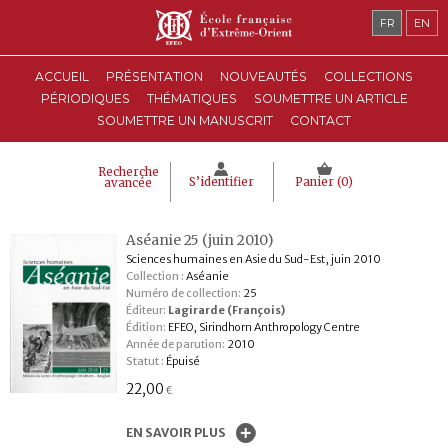
FR
EN
ACCUEIL
PRÉSENTATION
NOUVEAUTÉS
COLLECTIONS
PÉRIODIQUES
THÉMATIQUES
SOUMETTRE UN ARTICLE
SOUMETTRE UN MANUSCRIT
CONTACT
Recherche
S’identifier
Panier (
0
)
avancée
Aséanie 25 (juin 2010)
Sciences humaines en Asie du Sud-Est, juin 2010
Collection :
Aséanie
Numéro de collection:
25
Éditeur:
Lagirarde (François)
Édition:
EFEO, Sirindhorn Anthropology Centre
Année de parution:
2010
Statut :
Épuisé
22,00
€
EN SAVOIR PLUS