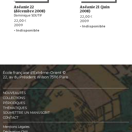
Aséanie 22
Aséanie 21 (juin
(décembre 2008)
2008)
Dominique SOUTIF
22,00
€
22,00
2009
€
2009
• Indisponible
• Indisponible
École française d'Extrême-Orient ©
22, av du Président Wilson 75116 Paris
NOUVEAUTÉS
COLLECTIONS
PÉRIODIQUES
THÉMATIQUES
SOUMETTRE UN MANUSCRIT
CONTACT
Mentions Légales
Déclaration CNIL