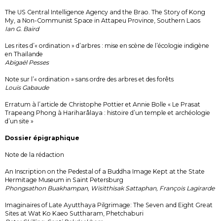
The US Central Intelligence Agency and the Brao. The Story of Kong
My, a Non-Communist Space in Attapeu Province, Southern Laos
Ian G. Baird
Les rites d’« ordination » d’arbres : mise en scène de l’écologie indigène
en Thaïlande
Abigaël Pesses
Note sur l’« ordination » sans ordre des arbres et des forêts
Louis Gabaude
Erratum à l’article de Christophe Pottier et Annie Bolle « Le Prasat
Trapeang Phong à Hariharâlaya : histoire d’un temple et archéologie
d’un site »
Dossier épigraphique
Note de la rédaction
An Inscription on the Pedestal of a Buddha Image Kept at the State
Hermitage Museum in Saint Petersburg
Phongsathon Buakhampan, Wisitthisak Sattaphan, François Lagirarde
Imaginaires of Late Ayutthaya Pilgrimage: The Seven and Eight Great
Sites at Wat Ko Kaeo Suttharam, Phetchaburi