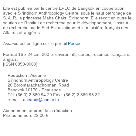
Elle est publiée par le centre EFEO de Bangkok en coopération
avec le Sirindhorn Anthropology Centre, sous le haut patronage de
S. A. R. la princesse Maha Chakri Sirindhorn. Elle reçoit en outre le
soutien de l'Institut de recherche pour le développement, l'Institut
de recherche sur le Sud-Est asiatique et le ministère français des
Affaires étrangères.
Aséanie
est en ligne sur le portail
Persée
.
Format 16 x 24 cm, 200 p. environ, ill., cartes, résumés français et
anglais.
[ISSN 0859-9009]
Rédaction : Aséanie
Sirindhorn Anthropology Centre
20 Boromarachachonnani Road
Bangkok 10170 - Thaïlande
Tél. (66 0) 2 880 94 29 Fax : (66 2) 2 880 93 32
e-mail :
aseanie@sac.or.th
Abonnement auprès de la rédaction
Prix au numéro 22,00 €