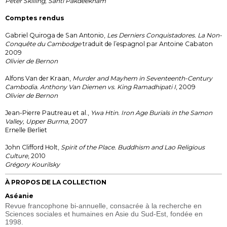
Peter Skilling, Santi Pakdeekham
Comptes rendus
Gabriel Quiroga de San Antonio,
Les Derniers Conquistadores. La Non-
Conquête du Cambodge
traduit de l’espagnol par Antoine Cabaton
2009
Olivier de Bernon
Alfons Van der Kraan,
Murder and Mayhem in Seventeenth-Century
Cambodia. Anthony Van Diemen vs. King Ramadhipati I
, 2009
Olivier de Bernon
Jean-Pierre Pautreau et al.,
Ywa Htin. Iron Age Burials in the Samon
Valley, Upper Burma
, 2007
Ernelle Berliet
John Clifford Holt,
Spirit of the Place. Buddhism and Lao Religious
Culture
, 2010
Grégory Kourilsky
À PROPOS DE LA COLLECTION
Aséanie
Revue francophone bi-annuelle, consacrée à la recherche en
Sciences sociales et humaines en Asie du Sud-Est, fondée en
1998.