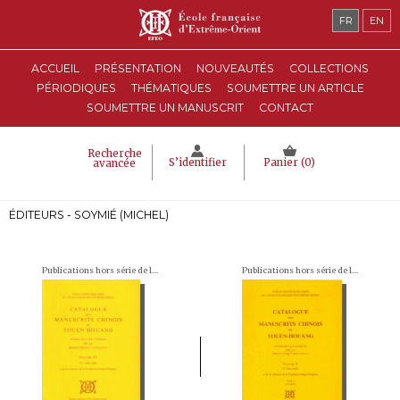
FR
EN
ACCUEIL
PRÉSENTATION
NOUVEAUTÉS
COLLECTIONS
PÉRIODIQUES
THÉMATIQUES
SOUMETTRE UN ARTICLE
SOUMETTRE UN MANUSCRIT
CONTACT
Recherche
S’identifier
Panier (
0
)
avancée
ÉDITEURS - SOYMIÉ (MICHEL)
Publications hors série de l'École française d'Extrême-Orient
Publications hors série de l'École française d'Extrême-Orient