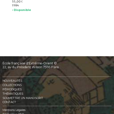
55,00
€
1984
• Disponible
École française d'Extrême-Orient ©
22, av du Président Wilson 75116 Paris
NOUVEAUTÉS
COLLECTIONS
PÉRIODIQUES
THÉMATIQUES
SOUMETTRE UN MANUSCRIT
CONTACT
Mentions Légales