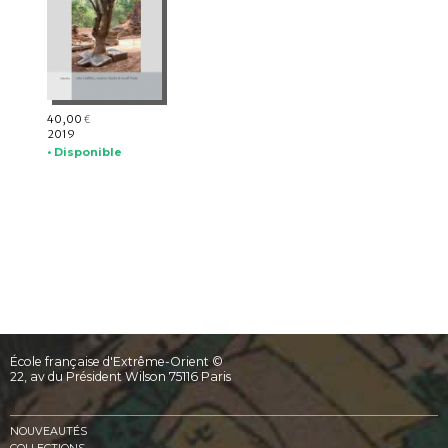
40,00
€
2019
• Disponible
École française d'Extrême-Orient ©
22, av du Président Wilson 75116 Paris
NOUVEAUTÉS
COLLECTIONS