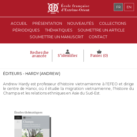
FR
EN
ACCUEIL
PRÉSENTATION
NOUVEAUTÉS
COLLECTIONS
PÉRIODIQUES
THÉMATIQUES
SOUMETTRE UN ARTICLE
SOUMETTRE UN MANUSCRIT
CONTACT
Recherche
S’identifier
Panier (
0
)
avancée
ÉDITEURS - HARDY (ANDREW)
Andrew Hardy est professeur d'histoire vietnamienne à l'EFEO et dirige
le centre de Hanoi, où il étudie la migration vietnamienne, l'histoire du
Champa et les relations ethniques en Asie du Sud-Est.
Études thématiques