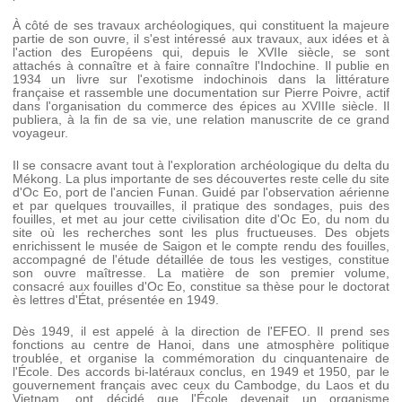
À côté de ses travaux archéologiques, qui constituent la majeure
partie de son ouvre, il s'est intéressé aux travaux, aux idées et à
l'action des Européens qui, depuis le XVIIe siècle, se sont
attachés à connaître et à faire connaître l'Indochine. Il publie en
1934 un livre sur l'exotisme indochinois dans la littérature
française et rassemble une documentation sur Pierre Poivre, actif
dans l'organisation du commerce des épices au XVIIIe siècle. Il
publiera, à la fin de sa vie, une relation manuscrite de ce grand
voyageur.
Il se consacre avant tout à l'exploration archéologique du delta du
Mékong. La plus importante de ses découvertes reste celle du site
d'Oc Eo, port de l'ancien Funan. Guidé par l'observation aérienne
et par quelques trouvailles, il pratique des sondages, puis des
fouilles, et met au jour cette civilisation dite d'Oc Eo, du nom du
site où les recherches sont les plus fructueuses. Des objets
enrichissent le musée de Saigon et le compte rendu des fouilles,
accompagné de l'étude détaillée de tous les vestiges, constitue
son ouvre maîtresse. La matière de son premier volume,
consacré aux fouilles d'Oc Eo, constitue sa thèse pour le doctorat
ès lettres d'État, présentée en 1949.
Dès 1949, il est appelé à la direction de l'EFEO. Il prend ses
fonctions au centre de Hanoi, dans une atmosphère politique
troublée, et organise la commémoration du cinquantenaire de
l'École. Des accords bi-latéraux conclus, en 1949 et 1950, par le
gouvernement français avec ceux du Cambodge, du Laos et du
Vietnam, ont décidé que l'École devenait un organisme