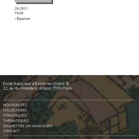
26,00
€
1968
• Épuisé
École française d'Extrême-Orient ©
22, av du Président Wilson 75116 Paris
NOUVEAUTÉS
COLLECTIONS
PÉRIODIQUES
THÉMATIQUES
SOUMETTRE UN MANUSCRIT
CONTACT