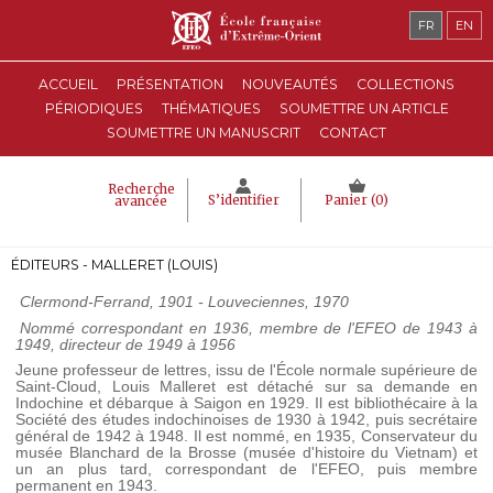
FR
EN
ACCUEIL
PRÉSENTATION
NOUVEAUTÉS
COLLECTIONS
PÉRIODIQUES
THÉMATIQUES
SOUMETTRE UN ARTICLE
SOUMETTRE UN MANUSCRIT
CONTACT
Recherche
S’identifier
Panier (
0
)
avancée
ÉDITEURS - MALLERET (LOUIS)
Clermond-Ferrand, 1901 - Louveciennes, 1970
Nommé correspondant en 1936, membre de l'EFEO de 1943 à
1949, directeur de 1949 à 1956
Jeune professeur de lettres, issu de l'École normale supérieure de
Saint-Cloud, Louis Malleret est détaché sur sa demande en
Indochine et débarque à Saigon en 1929. Il est bibliothécaire à la
Société des études indochinoises de 1930 à 1942, puis secrétaire
général de 1942 à 1948. Il est nommé, en 1935, Conservateur du
musée Blanchard de la Brosse (musée d'histoire du Vietnam) et
un an plus tard, correspondant de l'EFEO, puis membre
permanent en 1943.