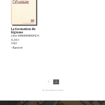
La formation du
légisme
Léon VANDERMEERSCH
0,00
€
1987
• Épuisé
1
2
16 résultats en total