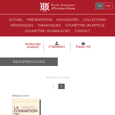
FR
EN
ACCUEIL
PRÉSENTATION
NOUVEAUTÉS
COLLECTIONS
PÉRIODIQUES
THÉMATIQUES
SOUMETTRE UN ARTICLE
SOUMETTRE UN MANUSCRIT
CONTACT
Recherche
S’identifier
Panier (
0
)
avancée
RÉIMPRESSIONS
16 résultats en total
1
2
Réimpressions