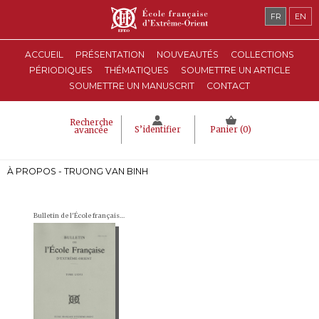
FR
EN
ACCUEIL
PRÉSENTATION
NOUVEAUTÉS
COLLECTIONS
PÉRIODIQUES
THÉMATIQUES
SOUMETTRE UN ARTICLE
SOUMETTRE UN MANUSCRIT
CONTACT
Recherche
S’identifier
Panier (
0
)
avancée
À PROPOS - TRUONG VAN BINH
Bulletin de l'École française d'Extrême-Orient (BEFEO)