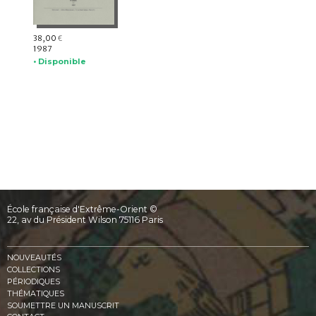
38,00
€
1987
• Disponible
École française d'Extrême-Orient ©
22, av du Président Wilson 75116 Paris
NOUVEAUTÉS
COLLECTIONS
PÉRIODIQUES
THÉMATIQUES
SOUMETTRE UN MANUSCRIT