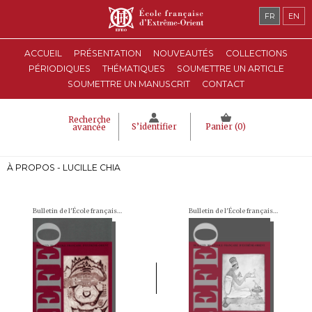
FR
EN
ACCUEIL
PRÉSENTATION
NOUVEAUTÉS
COLLECTIONS
PÉRIODIQUES
THÉMATIQUES
SOUMETTRE UN ARTICLE
SOUMETTRE UN MANUSCRIT
CONTACT
Recherche
S’identifier
Panier (
0
)
avancée
À PROPOS - LUCILLE CHIA
Bulletin de l'École française d'Extrême-Orient (BEFEO)
Bulletin de l'École française d'Extrême-Orient (BEFEO)