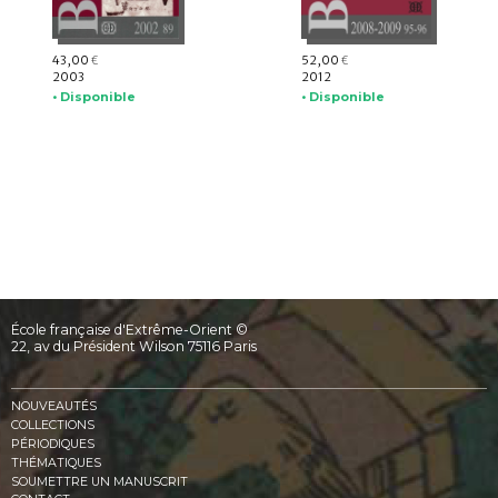
43,00
52,00
€
€
2003
2012
• Disponible
• Disponible
École française d'Extrême-Orient ©
22, av du Président Wilson 75116 Paris
NOUVEAUTÉS
COLLECTIONS
PÉRIODIQUES
THÉMATIQUES
SOUMETTRE UN MANUSCRIT