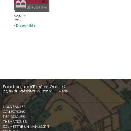
52,00
€
2012
• Disponible
École française d'Extrême-Orient ©
22, av du Président Wilson 75116 Paris
NOUVEAUTÉS
COLLECTIONS
PÉRIODIQUES
THÉMATIQUES
SOUMETTRE UN MANUSCRIT