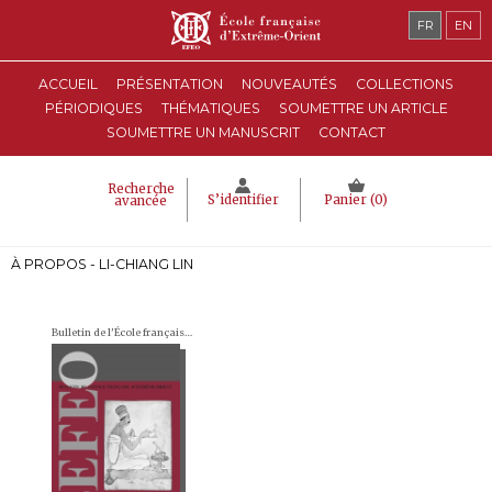
FR
EN
ACCUEIL
PRÉSENTATION
NOUVEAUTÉS
COLLECTIONS
PÉRIODIQUES
THÉMATIQUES
SOUMETTRE UN ARTICLE
SOUMETTRE UN MANUSCRIT
CONTACT
Recherche
S’identifier
Panier (
0
)
avancée
À PROPOS - LI-CHIANG LIN
Bulletin de l'École française d'Extrême-Orient (BEFEO)