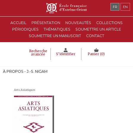
FR
EN
ACCUEIL
PRÉSENTATION
NOUVEAUTÉS
COLLECTIONS
PÉRIODIQUES
THÉMATIQUES
SOUMETTRE UN ARTICLE
SOUMETTRE UN MANUSCRIT
CONTACT
Recherche
S’identifier
Panier (
0
)
avancée
À PROPOS - J.-S. NIGAM
Arts Asiatiques