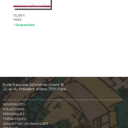
15,00
€
1965
• Disponible
École française d'Extrême-Orient ©
22, av du Président Wilson 75116 Paris
NOUVEAUTÉS
COLLECTIONS
PÉRIODIQUES
THÉMATIQUES
SOUMETTRE UN MANUSCRIT