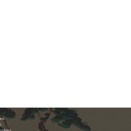
es
IL
ookies