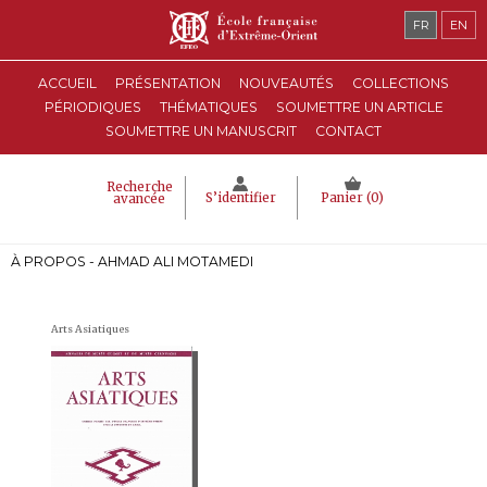
FR
EN
ACCUEIL
PRÉSENTATION
NOUVEAUTÉS
COLLECTIONS
PÉRIODIQUES
THÉMATIQUES
SOUMETTRE UN ARTICLE
SOUMETTRE UN MANUSCRIT
CONTACT
Recherche
S’identifier
Panier (
0
)
avancée
À PROPOS - AHMAD ALI MOTAMEDI
Arts Asiatiques