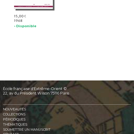
15,00
€
1968
• Disponible
École française d'Extrême-Orient ©
22, av du Président Wilson 75116 Paris
NOUVEAUTÉS
COLLECTIONS
PÉRIODIQUES
THÉMATIQUES
SOUMETTRE UN MANUSCRIT