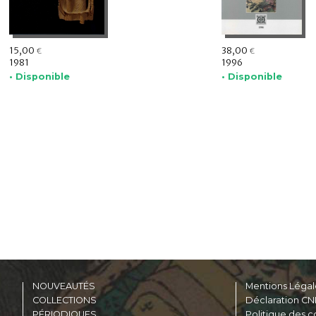
15,00
38,00
€
€
1981
1996
• Disponible
• Disponible
NOUVEAUTÉS
Mentions Légal
COLLECTIONS
Déclaration CN
PÉRIODIQUES
Politique des c