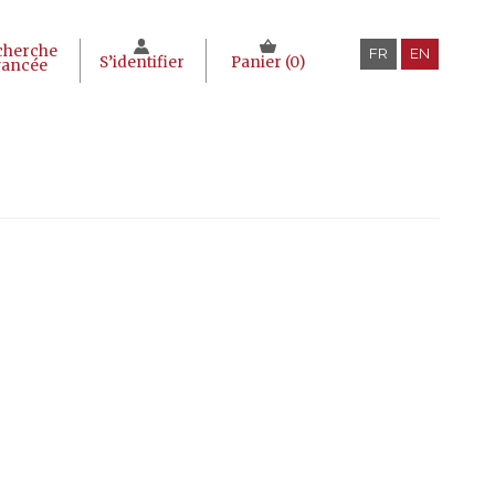
cherche
FR
EN
S’identifier
Panier (
0
)
vancée