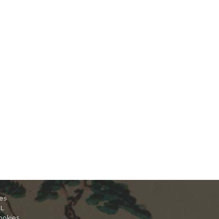
es
IL
ookies