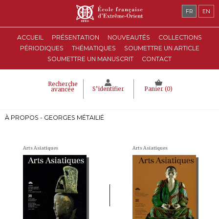
FR
EN
ACCUEIL
PRÉSENTATION
NOUVEAUTÉS
COLLECTIONS
PÉRIODIQUES
THÉMATIQUES
SOUMETTRE UN ARTICLE
SOUMETTRE UN MANUSCRIT
CONTACT
Recherche
S’identifier
Panier (
0
)
avancée
À PROPOS - GEORGES MÉTAILIÉ
Arts Asiatiques
Arts Asiatiques