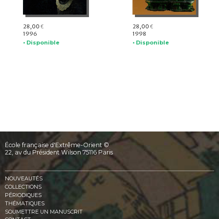
28,00
28,00
€
€
1996
1998
• Disponible
• Disponible
École française d'Extrême-Orient ©
22, av du Président Wilson 75116 Paris
NOUVEAUTÉS
COLLECTIONS
PÉRIODIQUES
THÉMATIQUES
SOUMETTRE UN MANUSCRIT