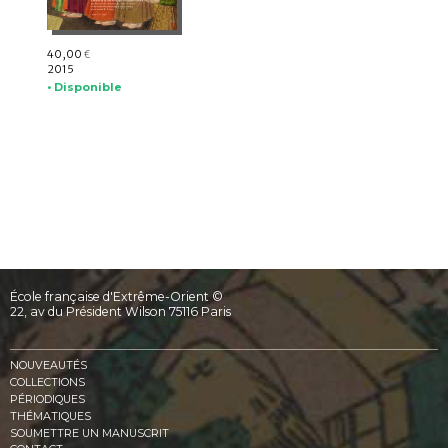
40,00
€
2015
• Disponible
École française d'Extrême-Orient ©
22, av du Président Wilson 75116 Paris
NOUVEAUTÉS
COLLECTIONS
PÉRIODIQUES
THÉMATIQUES
SOUMETTRE UN MANUSCRIT