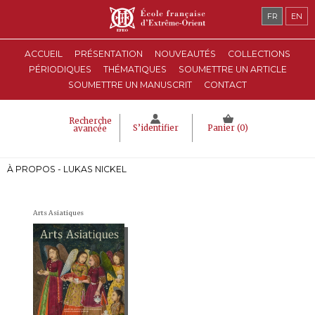
FR
EN
ACCUEIL
PRÉSENTATION
NOUVEAUTÉS
COLLECTIONS
PÉRIODIQUES
THÉMATIQUES
SOUMETTRE UN ARTICLE
SOUMETTRE UN MANUSCRIT
CONTACT
Recherche
S’identifier
Panier (
0
)
avancée
À PROPOS - LUKAS NICKEL
Arts Asiatiques