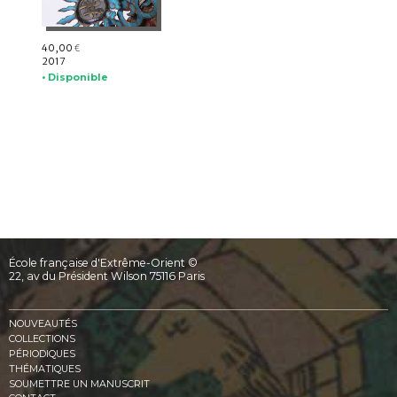
40,00
€
2017
• Disponible
École française d'Extrême-Orient ©
22, av du Président Wilson 75116 Paris
NOUVEAUTÉS
COLLECTIONS
PÉRIODIQUES
THÉMATIQUES
SOUMETTRE UN MANUSCRIT