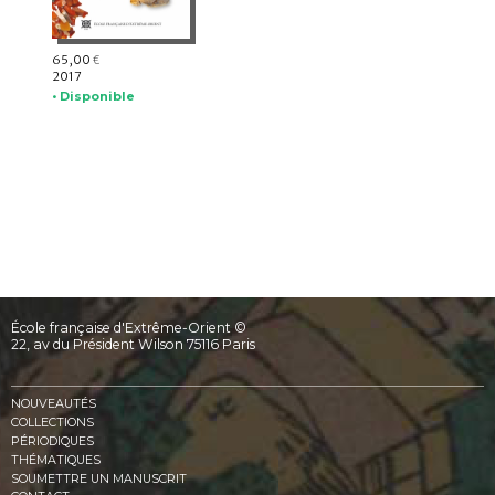
65,00
€
2017
• Disponible
École française d'Extrême-Orient ©
22, av du Président Wilson 75116 Paris
NOUVEAUTÉS
COLLECTIONS
PÉRIODIQUES
THÉMATIQUES
SOUMETTRE UN MANUSCRIT