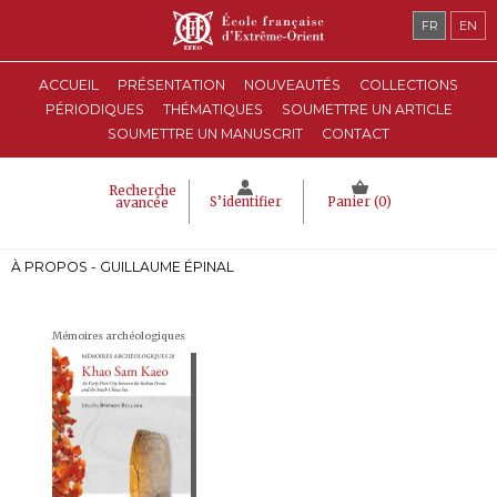
FR
EN
ACCUEIL
PRÉSENTATION
NOUVEAUTÉS
COLLECTIONS
PÉRIODIQUES
THÉMATIQUES
SOUMETTRE UN ARTICLE
SOUMETTRE UN MANUSCRIT
CONTACT
Recherche
S’identifier
Panier (
0
)
avancée
À PROPOS - GUILLAUME ÉPINAL
Mémoires archéologiques