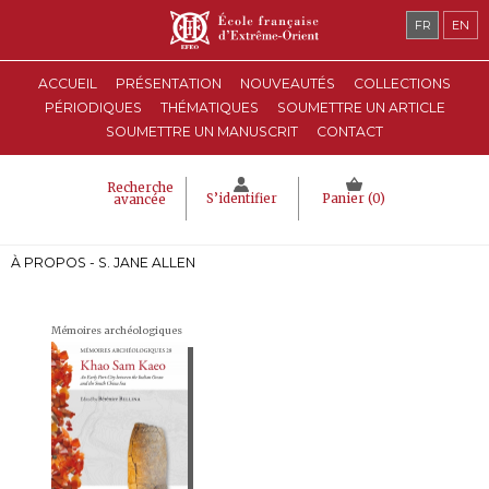
FR
EN
ACCUEIL
PRÉSENTATION
NOUVEAUTÉS
COLLECTIONS
PÉRIODIQUES
THÉMATIQUES
SOUMETTRE UN ARTICLE
SOUMETTRE UN MANUSCRIT
CONTACT
Recherche
S’identifier
Panier (
0
)
avancée
À PROPOS - S. JANE ALLEN
Mémoires archéologiques