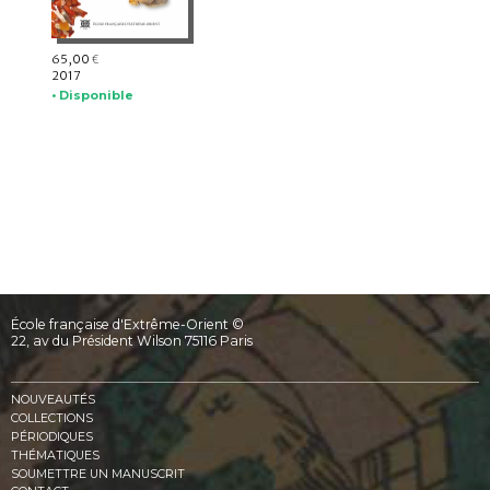
65,00
€
2017
• Disponible
École française d'Extrême-Orient ©
22, av du Président Wilson 75116 Paris
NOUVEAUTÉS
COLLECTIONS
PÉRIODIQUES
THÉMATIQUES
SOUMETTRE UN MANUSCRIT