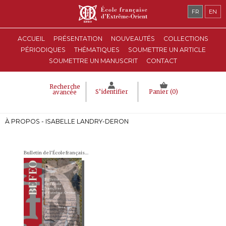
FR
EN
ACCUEIL
PRÉSENTATION
NOUVEAUTÉS
COLLECTIONS
PÉRIODIQUES
THÉMATIQUES
SOUMETTRE UN ARTICLE
SOUMETTRE UN MANUSCRIT
CONTACT
Recherche
S’identifier
Panier (
0
)
avancée
À PROPOS - ISABELLE LANDRY-DERON
Bulletin de l'École française d'Extrême-Orient (BEFEO)