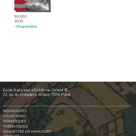
50,00
€
2025
• Disponible
École française d'Extrême-Orient ©
22, av du Président Wilson 75116 Paris
NOUVEAUTÉS
COLLECTIONS
PÉRIODIQUES
THÉMATIQUES
SOUMETTRE UN MANUSCRIT