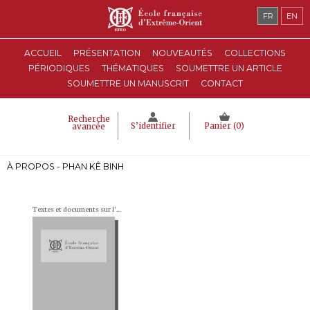
FR
EN
ACCUEIL
PRÉSENTATION
NOUVEAUTÉS
COLLECTIONS
PÉRIODIQUES
THÉMATIQUES
SOUMETTRE UN ARTICLE
SOUMETTRE UN MANUSCRIT
CONTACT
Recherche
S’identifier
Panier (
0
)
avancée
À PROPOS - PHAN KÊ BINH
Textes et documents sur l'Indochine