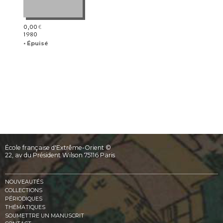
0,00
€
1980
• Épuisé
École française d'Extrême-Orient ©
22, av du Président Wilson 75116 Paris
NOUVEAUTÉS
COLLECTIONS
PÉRIODIQUES
THÉMATIQUES
SOUMETTRE UN MANUSCRIT