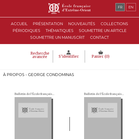
FR
EN
ACCUEIL
PRÉSENTATION
NOUVEAUTÉS
COLLECTIONS
PÉRIODIQUES
THÉMATIQUES
SOUMETTRE UN ARTICLE
SOUMETTRE UN MANUSCRIT
CONTACT
Recherche
S’identifier
Panier (
0
)
avancée
À PROPOS - GEORGE CONDOMINAS
Bulletin de l'École française d'Extrême-Orient (BEFEO)
Bulletin de l'École française d'Extrême-Orient (BEFEO)