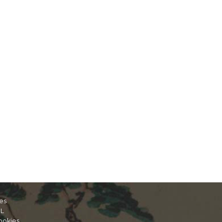
es
IL
ookies