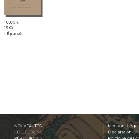
10,00
€
1985
• Épuisé
NOUVEAUTÉS
Mentions Légal
COLLECTIONS
Déclaration CN
PÉRIODIQUES
Politique des c