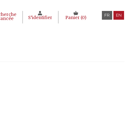
cherche
FR
EN
S’identifier
Panier (
0
)
vancée