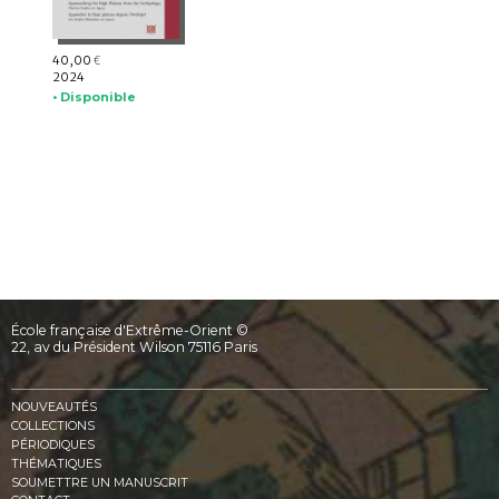
40,00
€
2024
• Disponible
École française d'Extrême-Orient ©
22, av du Président Wilson 75116 Paris
NOUVEAUTÉS
COLLECTIONS
PÉRIODIQUES
THÉMATIQUES
SOUMETTRE UN MANUSCRIT