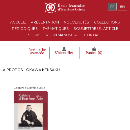
FR
EN
ACCUEIL
PRÉSENTATION
NOUVEAUTÉS
COLLECTIONS
PÉRIODIQUES
THÉMATIQUES
SOUMETTRE UN ARTICLE
SOUMETTRE UN MANUSCRIT
CONTACT
Recherche
S’identifier
Panier (
0
)
avancée
À PROPOS - ŌKAWA KENSAKU
Cahiers d'Extrême-Asie