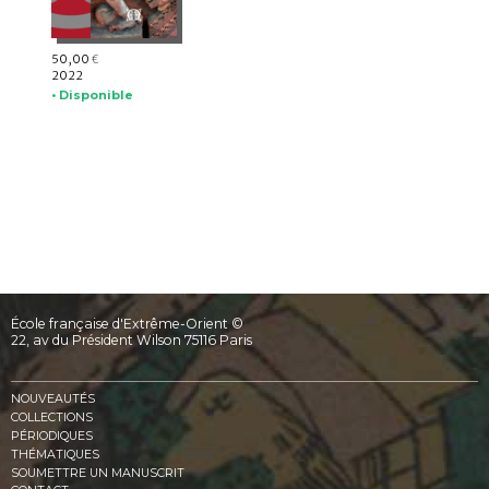
50,00
€
2022
• Disponible
École française d'Extrême-Orient ©
22, av du Président Wilson 75116 Paris
NOUVEAUTÉS
COLLECTIONS
PÉRIODIQUES
THÉMATIQUES
SOUMETTRE UN MANUSCRIT