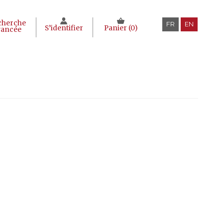
cherche
FR
EN
S’identifier
Panier (
0
)
vancée