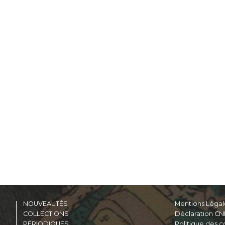
NOUVEAUTÉS
Mentions Légal
COLLECTIONS
Déclaration CN
PÉRIODIQUES
Politique des c