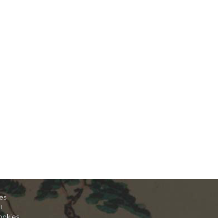
es
IL
ookies