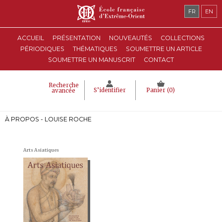
FR
EN
ACCUEIL
PRÉSENTATION
NOUVEAUTÉS
COLLECTIONS
PÉRIODIQUES
THÉMATIQUES
SOUMETTRE UN ARTICLE
SOUMETTRE UN MANUSCRIT
CONTACT
Recherche
S’identifier
Panier (
0
)
avancée
À PROPOS - LOUISE ROCHE
Arts Asiatiques