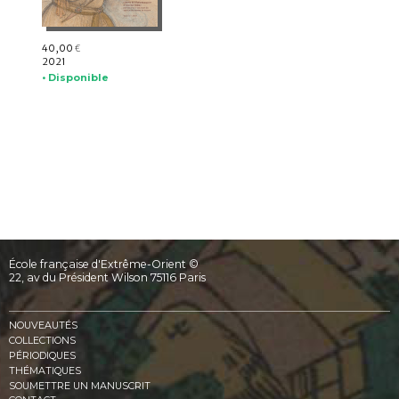
40,00
€
2021
• Disponible
École française d'Extrême-Orient ©
22, av du Président Wilson 75116 Paris
NOUVEAUTÉS
COLLECTIONS
PÉRIODIQUES
THÉMATIQUES
SOUMETTRE UN MANUSCRIT