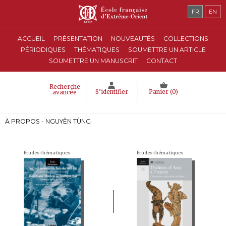
FR
EN
ACCUEIL
PRÉSENTATION
NOUVEAUTÉS
COLLECTIONS
PÉRIODIQUES
THÉMATIQUES
SOUMETTRE UN ARTICLE
SOUMETTRE UN MANUSCRIT
CONTACT
Recherche
S’identifier
Panier (
0
)
avancée
À PROPOS - NGUYÊN TÙNG
Études thématiques
Études thématiques