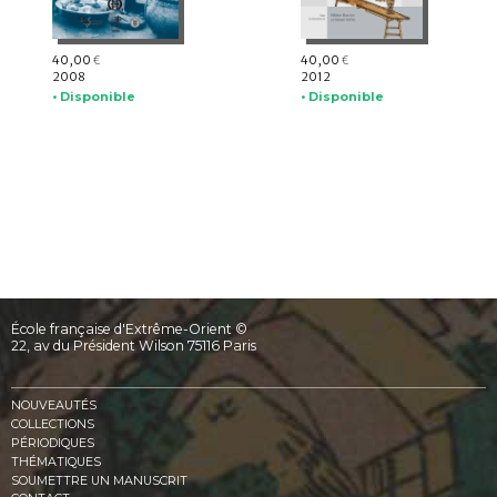
40,00
40,00
€
€
2008
2012
• Disponible
• Disponible
École française d'Extrême-Orient ©
22, av du Président Wilson 75116 Paris
NOUVEAUTÉS
COLLECTIONS
PÉRIODIQUES
THÉMATIQUES
SOUMETTRE UN MANUSCRIT