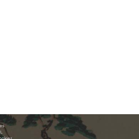
es
IL
ookies