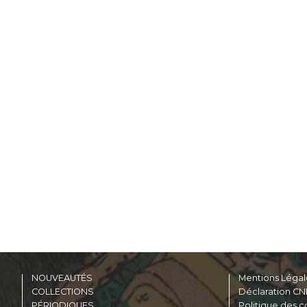
NOUVEAUTÉS
Mentions Légal
COLLECTIONS
Déclaration CN
PÉRIODIQUES
Politique des c