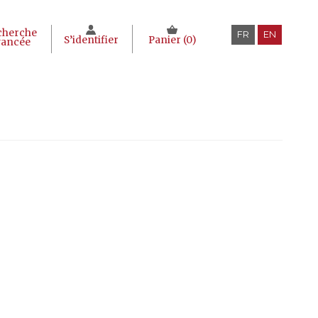
cherche
FR
EN
S’identifier
Panier (
0
)
vancée