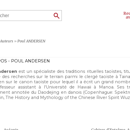
Re
a
Auteurs
»
Poul ANDERSEN
OS - POUL ANDERSEN
ndersen
est un spécialiste des traditions rituelles taoïstes, t
 des recherches sur le terrain parmi le clergé taoïste à Tainan
 sur le canon taoïste pour lequel il a écrit un grand nombre 
fesseur assistant à l'Université de Hawaii à Manoa. Ses 
ment annotée du Daodejing en danois (Copenhague: Spektr
n, The History and Mythology of the Chinese River Spirit Wuzhi
Aséanie
Cahiers d'Extrême-A