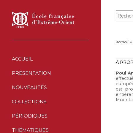
Accueil
»
ACCUEIL
À PROP
Poul A
PRÉSENTATION
effectué
européen
NOUVEAUTÉS
est pro
entière
Mountai
COLLECTIONS
PÉRIODIQUES
THÉMATIQUES