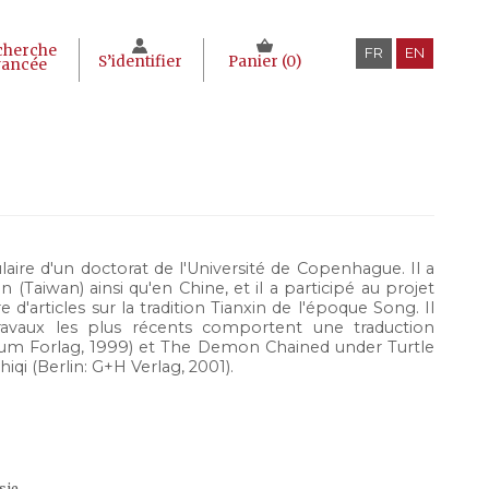
cherche
FR
EN
S’identifier
Panier (
0
)
vancée
itulaire d'un doctorat de l'Université de Copenhague. Il a
 (Taiwan) ainsi qu'en Chine, et il a participé au projet
d'articles sur la tradition Tianxin de l'époque Song. Il
travaux les plus récents comportent une traduction
um Forlag, 1999) et The Demon Chained under Turtle
qi (Berlin: G+H Verlag, 2001).
sie