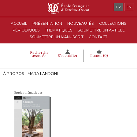
FR
EN
ACCUEIL
PRÉSENTATION
NOUVEAUTÉS
COLLECTIONS
PÉRIODIQUES
THÉMATIQUES
SOUMETTRE UN ARTICLE
SOUMETTRE UN MANUSCRIT
CONTACT
Recherche
S’identifier
Panier (
0
)
avancée
À PROPOS - MARA LANDONI
Études thématiques