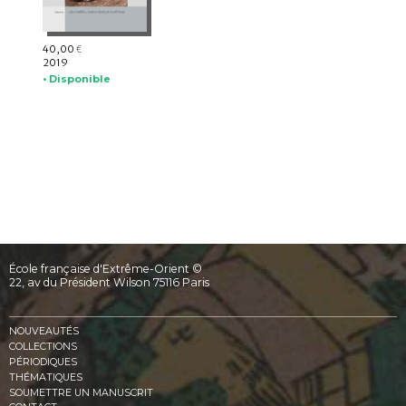
40,00
€
2019
• Disponible
École française d'Extrême-Orient ©
22, av du Président Wilson 75116 Paris
NOUVEAUTÉS
COLLECTIONS
PÉRIODIQUES
THÉMATIQUES
SOUMETTRE UN MANUSCRIT