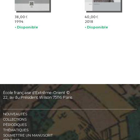
38,00
40,00
€
€
1994
2018
• Disponible
• Disponible
École française d'Extrême-Orient ©
22, av du Président Wilson 75116 Paris
NOUVEAUTÉS
COLLECTIONS
PÉRIODIQUES
THÉMATIQUES
SOUMETTRE UN MANUSCRIT