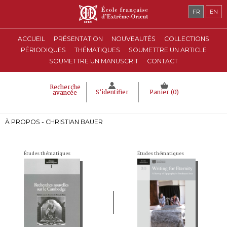
FR
EN
ACCUEIL
PRÉSENTATION
NOUVEAUTÉS
COLLECTIONS
PÉRIODIQUES
THÉMATIQUES
SOUMETTRE UN ARTICLE
SOUMETTRE UN MANUSCRIT
CONTACT
Recherche
S’identifier
Panier (
0
)
avancée
À PROPOS - CHRISTIAN BAUER
Études thématiques
Études thématiques