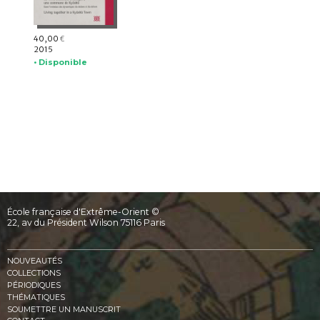
40,00
€
2015
• Disponible
École française d'Extrême-Orient ©
22, av du Président Wilson 75116 Paris
NOUVEAUTÉS
COLLECTIONS
PÉRIODIQUES
THÉMATIQUES
SOUMETTRE UN MANUSCRIT