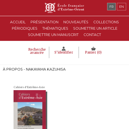
FR
EN
ACCUEIL
PRÉSENTATION
NOUVEAUTÉS
COLLECTIONS
PÉRIODIQUES
THÉMATIQUES
SOUMETTRE UN ARTICLE
SOUMETTRE UN MANUSCRIT
CONTACT
Recherche
S’identifier
Panier (
0
)
avancée
À PROPOS - NAKAYAMA KAZUHISA
Cahiers d'Extrême-Asie