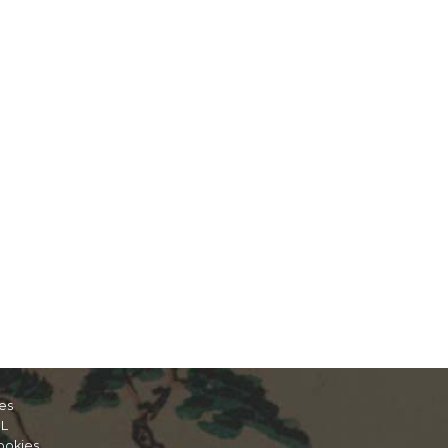
es
IL
ookies