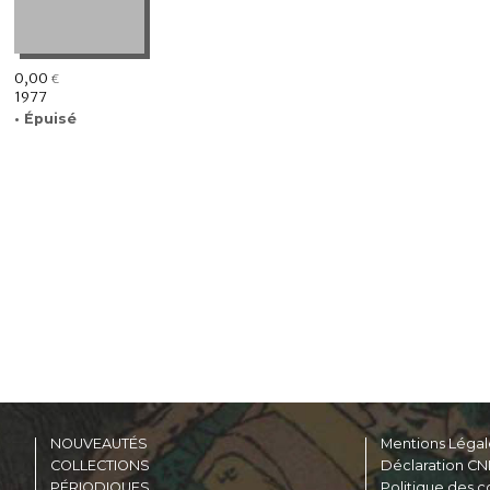
0,00
€
1977
• Épuisé
NOUVEAUTÉS
Mentions Légal
COLLECTIONS
Déclaration CN
PÉRIODIQUES
Politique des c