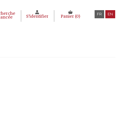
cherche
FR
EN
S’identifier
Panier (
0
)
vancée