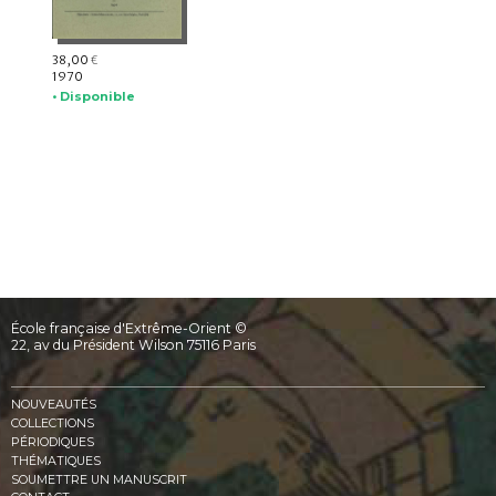
38,00
€
1970
• Disponible
École française d'Extrême-Orient ©
22, av du Président Wilson 75116 Paris
NOUVEAUTÉS
COLLECTIONS
PÉRIODIQUES
THÉMATIQUES
SOUMETTRE UN MANUSCRIT