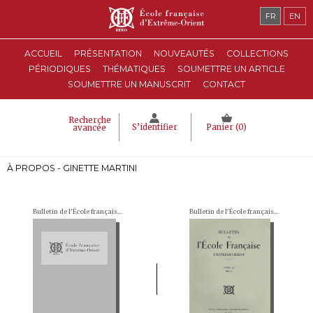
FR
EN
ACCUEIL
PRÉSENTATION
NOUVEAUTÉS
COLLECTIONS
PÉRIODIQUES
THÉMATIQUES
SOUMETTRE UN ARTICLE
SOUMETTRE UN MANUSCRIT
CONTACT
Recherche
S’identifier
Panier (
0
)
avancée
À PROPOS - GINETTE MARTINI
Bulletin de l'École française d'Extrême-Orient (BEFEO)
Bulletin de l'École française d'Extrême-Orient (BEFEO)