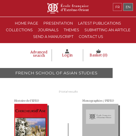
FR
EN
HOME PAGE
PRESENTATION
LATEST PUBLICATIONS
COLLECTIONS
JOURNALS
THEMES
SUBMITTING AN ARTICLE
SEND A MANUSCRIPT
CONTACT US
Advanced
Login
Basket (
0
)
search
FRENCH SCHOOL OF ASIAN STUDIES
9 total results
Histoire de l'EFEO
Monographies / PEFEO