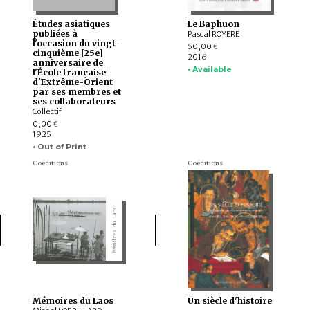
Études asiatiques
Le Baphuon
publiées à
Pascal ROYERE
l'occasion du vingt-
50,00
€
cinquième [25e]
2016
anniversaire de
• Available
l'École française
d'Extrême-Orient
par ses membres et
ses collaborateurs
Collectif
0,00
€
1925
• Out of Print
Coéditions
Coéditions
Mémoires du Laos
Un siècle d'histoire