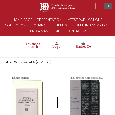
FR
EN
HOME PAGE
PRESENTATION
LATEST PUBLICATIONS
COLLECTIONS
JOURNALS
THEMES
SUBMITTING AN ARTICLE
SEND A MANUSCRIPT
CONTACT US
Advanced
Login
Basket (
0
)
search
EDITORS - JACQUES (CLAUDE)
Réimpressions
Publications hors série de l'École française d'Extrême-Orient