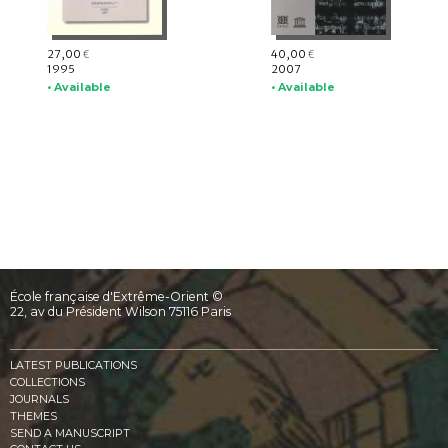
27,00
40,00
€
€
1995
2007
• Available
• Available
École française d'Extrême-Orient ©
22, av du Président Wilson 75116 Paris
LATEST PUBLICATIONS
COLLECTIONS
JOURNALS
THEMES
SEND A MANUSCRIPT