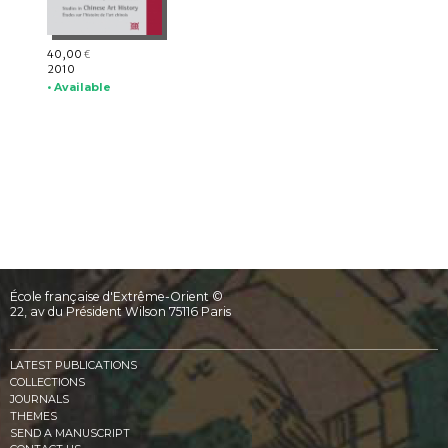
40,00
€
2010
• Available
École française d'Extrême-Orient ©
22, av du Président Wilson 75116 Paris
LATEST PUBLICATIONS
COLLECTIONS
JOURNALS
THEMES
SEND A MANUSCRIPT