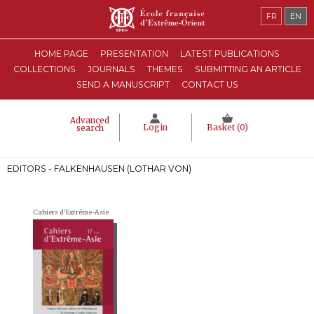
FR
EN
HOME PAGE
PRESENTATION
LATEST PUBLICATIONS
COLLECTIONS
JOURNALS
THEMES
SUBMITTING AN ARTICLE
SEND A MANUSCRIPT
CONTACT US
Advanced
Login
Basket (
0
)
search
EDITORS - FALKENHAUSEN (LOTHAR VON)
Cahiers d'Extrême-Asie