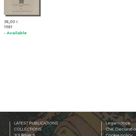
38,00
€
1981
• Available
LATEST PUBLICATIONS
Legal notice
COLLECTIONS
CNIL Declarati
JOURNALS
Cookie policy