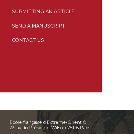
SUBMITTING AN ARTICLE
SEND A MANUSCRIPT
CONTACT US
École française d'Extrême-Orient ©
22, av du Président Wilson 75116 Paris