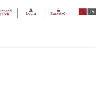
vanced
FR
EN
Login
Basket (
0
)
earch