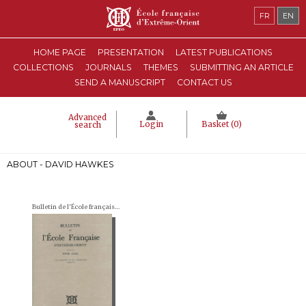
FR
EN
HOME PAGE
PRESENTATION
LATEST PUBLICATIONS
COLLECTIONS
JOURNALS
THEMES
SUBMITTING AN ARTICLE
SEND A MANUSCRIPT
CONTACT US
Advanced
Login
Basket (
0
)
search
ABOUT - DAVID HAWKES
Bulletin de l'École française d'Extrême-Orient (BEFEO)