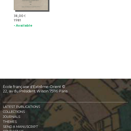
38,00
€
1981
• Available
École française d'Extrême-Orient ©
22, av du Président Wilson 75116 Paris
LATEST PUBLICATIONS
COLLECTIONS
JOURNALS
THEMES
SEND A MANUSCRIPT