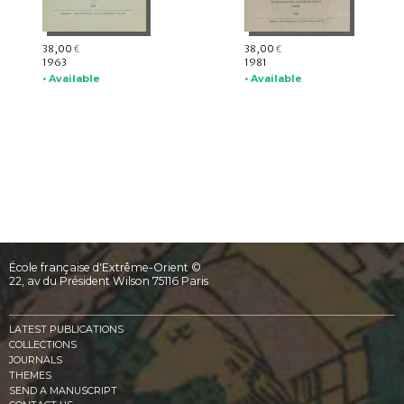
38,00
38,00
€
€
1963
1981
• Available
• Available
École française d'Extrême-Orient ©
22, av du Président Wilson 75116 Paris
LATEST PUBLICATIONS
COLLECTIONS
JOURNALS
THEMES
SEND A MANUSCRIPT