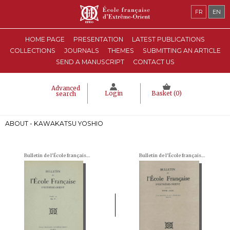
FR
EN
HOME PAGE
PRESENTATION
LATEST PUBLICATIONS
COLLECTIONS
JOURNALS
THEMES
SUBMITTING AN ARTICLE
SEND A MANUSCRIPT
CONTACT US
Advanced
Login
Basket (
0
)
search
ABOUT - KAWAKATSU YOSHIO
Bulletin de l'École française d'Extrême-Orient (BEFEO)
Bulletin de l'École française d'Extrême-Orient (BEFEO)