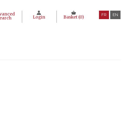
vanced
FR
EN
Login
Basket (
0
)
earch