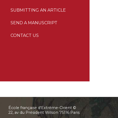
SUBMITTING AN ARTICLE
SEND A MANUSCRIPT
CONTACT US
École française d'Extrême-Orient ©
22, av du Président Wilson 75116 Paris