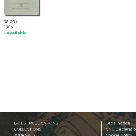
38,00
€
1986
• Available
LATEST PUBLICATIONS
Legal notice
COLLECTIONS
CNIL Declarati
JOURNALS
Cookie policy