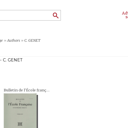
Ad
s
ge
»
Authors
»
C. GENET
- C. GENET
Bulletin de l'École française d'Extrême-Orient (BEFEO)