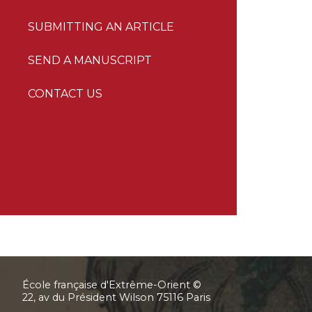
SUBMITTING AN ARTICLE
SEND A MANUSCRIPT
CONTACT US
École française d'Extrême-Orient ©
22, av du Président Wilson 75116 Paris