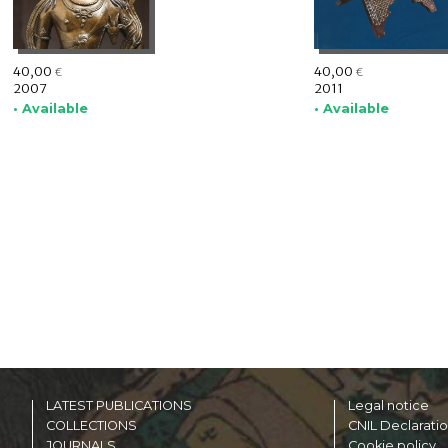
40,00
40,00
€
€
2007
2011
• Available
• Available
LATEST PUBLICATIONS
Legal notice
COLLECTIONS
CNIL Declarati
JOURNALS
Cookie policy