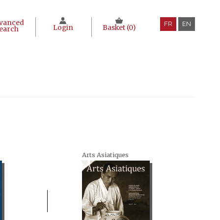
vanced
FR
EN
Login
Basket (
0
)
earch
Arts Asiatiques