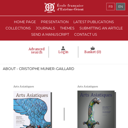
FR
EN
HOME PAGE
PRESENTATION
LATEST PUBLICATIONS
COLLECTIONS
JOURNALS
THEMES
SUBMITTING AN ARTICLE
SEND A MANUSCRIPT
CONTACT US
Advanced
Login
Basket (
0
)
search
ABOUT - CRISTOPHE MUNIER-GAILLARD
Arts Asiatiques
Arts Asiatiques