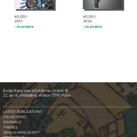
40,00
40,00
€
€
2017
2026
• Available
• Available
École française d'Extrême-Orient ©
22, av du Président Wilson 75116 Paris
LATEST PUBLICATIONS
COLLECTIONS
JOURNALS
THEMES
SEND A MANUSCRIPT