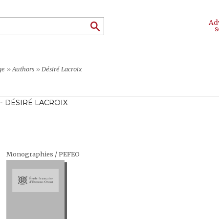
Ad
s
ge
»
Authors
»
Désiré Lacroix
- DÉSIRÉ LACROIX
Monographies / PEFEO