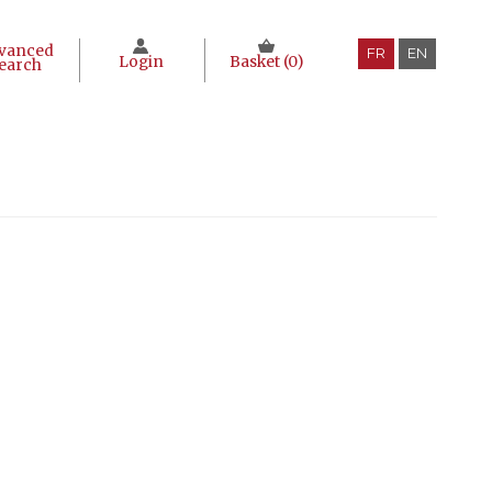
vanced
FR
EN
Login
Basket (
0
)
earch