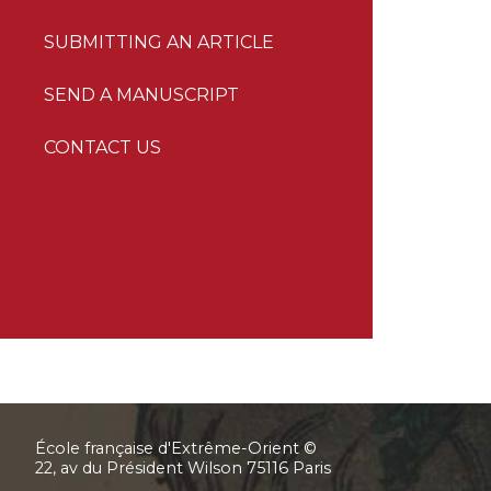
SUBMITTING AN ARTICLE
SEND A MANUSCRIPT
CONTACT US
École française d'Extrême-Orient ©
22, av du Président Wilson 75116 Paris